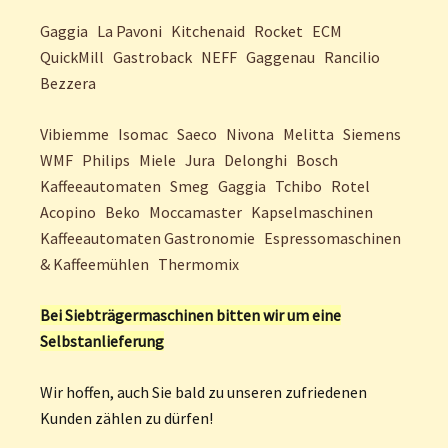
Gaggia
La Pavoni
Kitchenaid
Rocket
ECM
QuickMill
Gastroback
NEFF
Gaggenau
Rancilio
Bezzera
Vibiemme
Isomac
Saeco
Nivona
Melitta
Siemens
WMF
Philips
Miele
Jura
Delonghi
Bosch
Kaffeeautomaten
Smeg
Gaggia
Tchibo
Rotel
Acopino
Beko
Moccamaster
Kapselmaschinen
Kaffeeautomaten Gastronomie
Espressomaschinen
& Kaffeemühlen
Thermomix
Bei Siebträgermaschinen bitten wir um eine
Selbstanlieferung
Wir hoffen, auch Sie bald zu unseren zufriedenen
Kunden zählen zu dürfen!