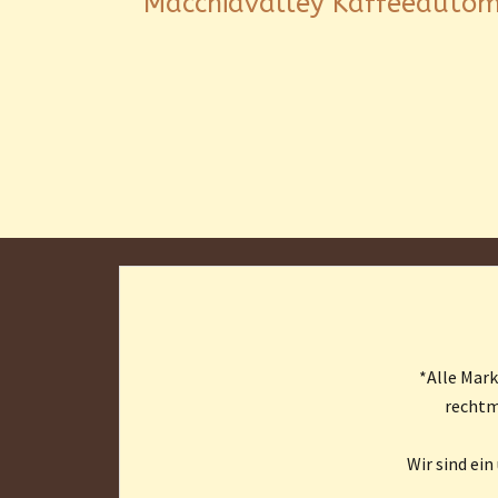
Macchiavalley Kaffeeautom
*Alle Mar
rechtm
Wir sind ei