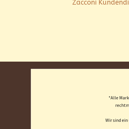
Zacconi Kundendie
*Alle Mar
rechtm
Wir sind ei